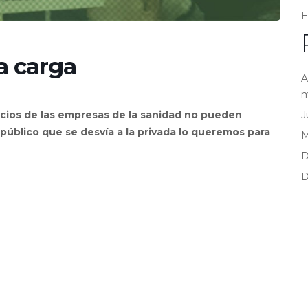
E
a carga
A
m
J
icios de las empresas de la sanidad no pueden
 público que se desvía a la privada lo queremos para
D
D