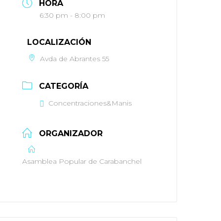
HORA
6:30 pm - 8:00 pm
LOCALIZACIÓN
Avda de Abrantes 55
CATEGORÍA
Concentraciones&Manis
ORGANIZADOR
Asamblea Popular de Carabanchel