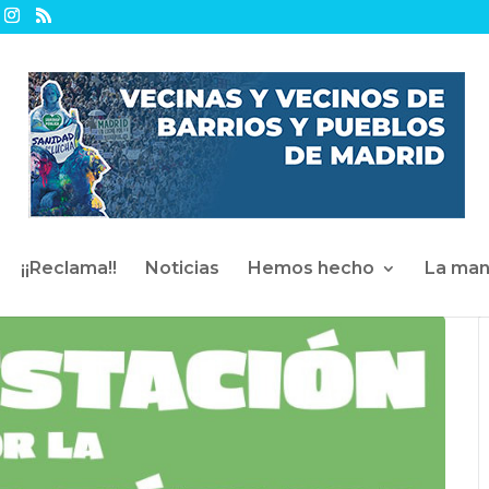
¡¡Reclama!!
Noticias
Hemos hecho
La man