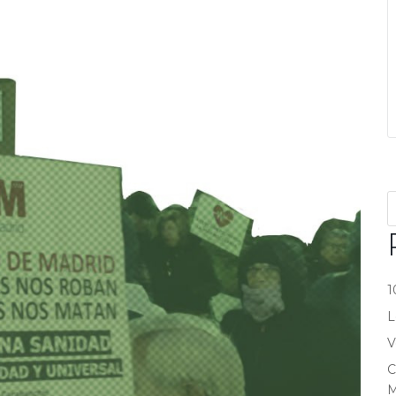
1
L
V
C
M