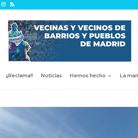
¡¡Reclama!!
Noticias
Hemos hecho
La man