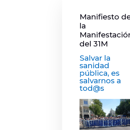
Manifiesto d
la
Manifestació
del 31M
Salvar la
sanidad
pública, es
salvarnos a
tod@s