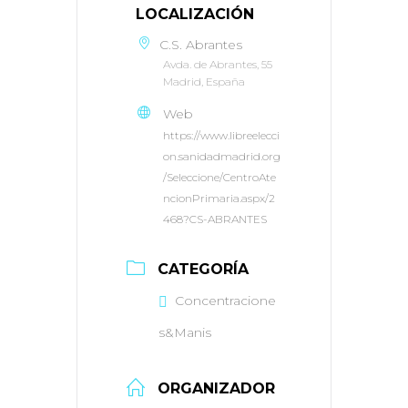
LOCALIZACIÓN
C.S. Abrantes
Avda. de Abrantes, 55
Madrid, España
Web
https://www.libreelecci
on.sanidadmadrid.org
/Seleccione/CentroAte
ncionPrimaria.aspx/2
468?CS-ABRANTES
CATEGORÍA
Concentracione
s&Manis
ORGANIZADOR