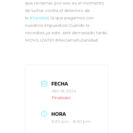
que reclamar, por eso es el momento
de luchar contra el deterioro de
la
#Sanidad
, la que pagamos con
nuestros impuestos! Cuando la
necesites ya este, será demasiado tarde,
MOVILIZATE!! #ReclamaTuSanidad
FECHA
Abr 18 2024
Finalizdo!
HORA
6:30 pm - 8:30 pm