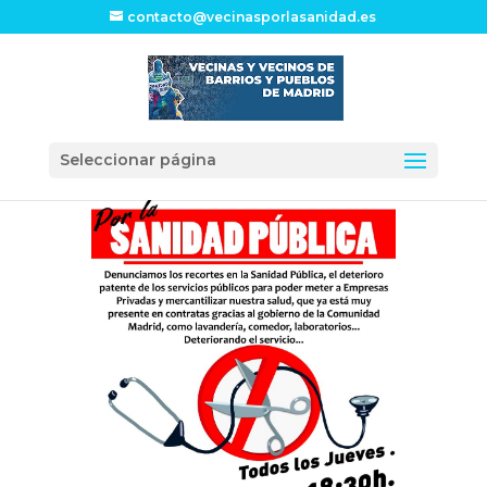
contacto@vecinasporlasanidad.es
Seleccionar página