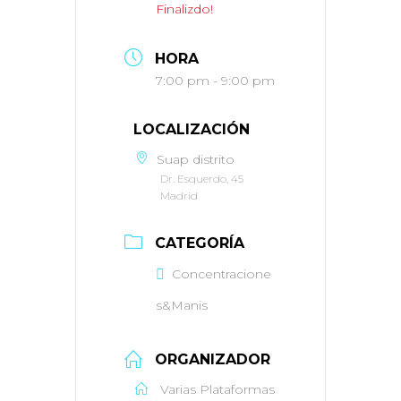
Finalizdo!
HORA
7:00 pm - 9:00 pm
LOCALIZACIÓN
Suap distrito
Dr. Esquerdo, 45
Madrid
CATEGORÍA
Concentracione
s&Manis
ORGANIZADOR
Varias Plataformas