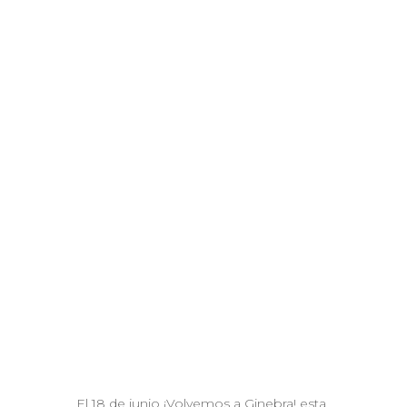
El 18 de junio ¡Volvemos a Ginebra! esta