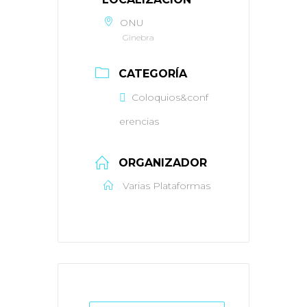
ONU
Ginebra
CATEGORÍA
Coloquios&conf
erencias
ORGANIZADOR
Varias Plataformas