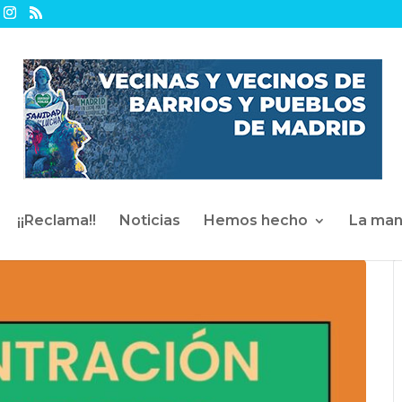
¡¡Reclama!!
Noticias
Hemos hecho
La man