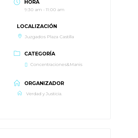
HORA
9:30 am - 11:00 am
LOCALIZACIÓN
Juzgados Plaza Castilla
CATEGORÍA
Concentraciones&Manis
ORGANIZADOR
Verdad y Justicia.