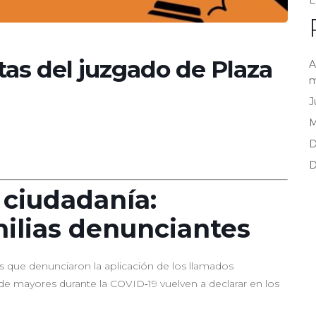
E
rtas del juzgado de Plaza
A
m
J
D
D
 ciudadanía:
ilias denunciantes
lias que denunciaron la aplicación de los llamados
 de mayores durante la COVID‑19 vuelven a declarar en los