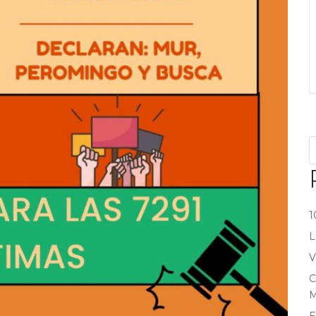
1
L
V
C
M