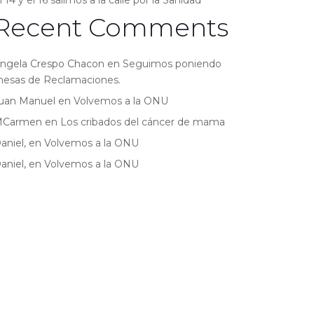
l 14 y el 16 salimos a la calle por la Sanidad
Recent Comments
ngela Crespo Chacon
en
Seguimos poniendo
esas de Reclamaciones.
uan Manuel
en
Volvemos a la ONU
MCarmen
en
Los cribados del cáncer de mama
aniel,
en
Volvemos a la ONU
aniel,
en
Volvemos a la ONU