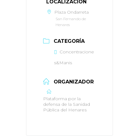
LOCALIZACIÓN
Plaza Ondarreta
San Fernando de
Henares
CATEGORÍA
Concentracione
s&Manis
ORGANIZADOR
Plataforma por la
defensa de la Sanidad
Pública del Henares