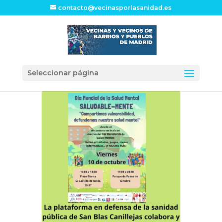
contacto@vecinasporlasanidad.es
Seleccionar página