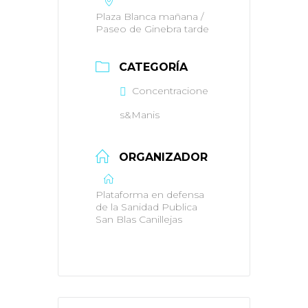
Plaza Blanca mañana /
Paseo de Ginebra tarde
CATEGORÍA
Concentracione
s&Manis
ORGANIZADOR
Plataforma en defensa
de la Sanidad Publica
San Blas Canillejas