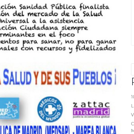
1
L
V
C
M