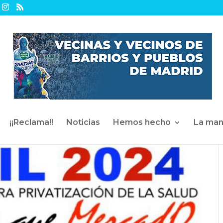
¡¡Reclama!!
Noticias
Hemos hecho
La man