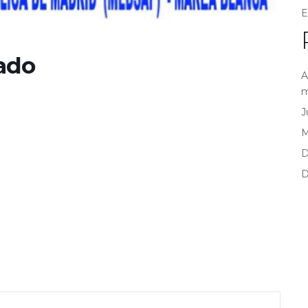
E
ado
A
m
J
D
D