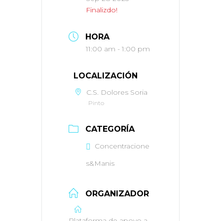
Finalizdo!
HORA
11:00 am - 1:00 pm
LOCALIZACIÓN
C.S. Dolores Soria
Pinto
CATEGORÍA
Concentracione
s&Manis
ORGANIZADOR
Plataforma de apoyo a