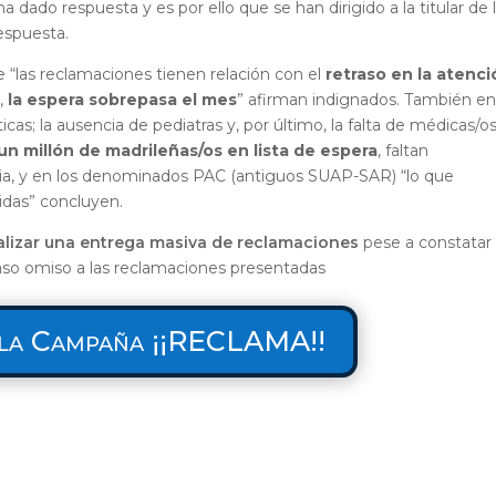
ha dado respuesta y es por ello que se han dirigido a la titular de 
espuesta.
 “las reclamaciones tienen relación con el
retraso en la atenc
d,
la espera sobrepasa el mes
” afirman indignados. También e
cas; la ausencia de pediatras y, por último, la falta de médicas/o
un millón de madrileñas/os en lista de espera
, faltan
aria, y en los denominados PAC (antiguos SUAP-SAR) “lo que
idas” concluyen.
alizar una entrega masiva de reclamaciones
pese a constatar
aso omiso a las reclamaciones presentadas
 la Campaña ¡¡RECLAMA!!