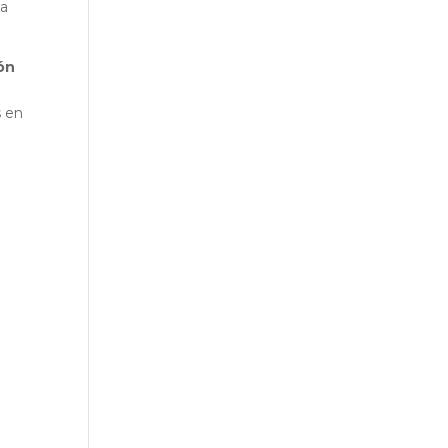
la
ión
n
s en