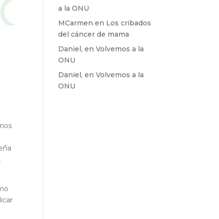
a la ONU
MCarmen
en
Los cribados
del cáncer de mama
Daniel,
en
Volvemos a la
ONU
Daniel,
en
Volvemos a la
ONU
rios
leña
a
ómo
icar