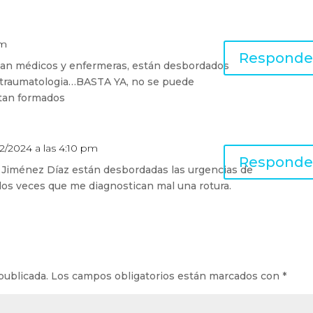
pm
Responde
altan médicos y enfermeras, están desbordados
 traumatologia…BASTA YA, no se puede
 tan formados
/12/2024 a las 4:10 pm
Responde
 Jiménez Díaz están desbordadas las urgencias de
dos veces que me diagnostican mal una rotura.
publicada.
Los campos obligatorios están marcados con
*