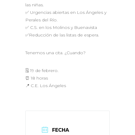
las niñas.
✅ Urgencias abiertas en Los Ángeles y
Perales del Río.
✅ C.S. en los Molinos y Buenavista
✅Reducción de las listas de espera.
Tenemos una cita. ¿Cuando?
🗓 19 de febrero.
⏰ 18 horas
📍 C.E. Los Ángeles
FECHA