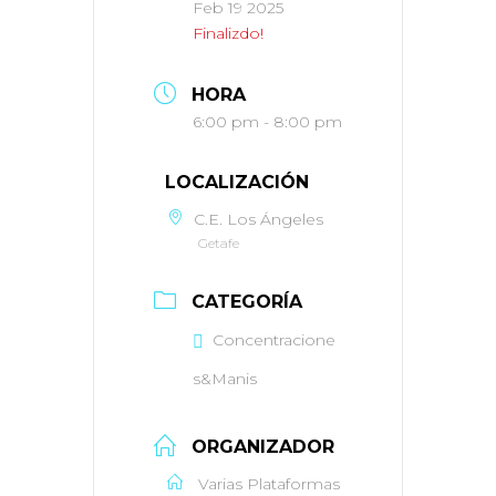
Feb 19 2025
Finalizdo!
HORA
6:00 pm - 8:00 pm
LOCALIZACIÓN
C.E. Los Ángeles
Getafe
CATEGORÍA
Concentracione
s&Manis
ORGANIZADOR
Varias Plataformas