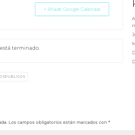
+ Añadir Google Calendar
A
m
J
 está terminado.
D
D
IOSPUBLICOS
ada.
Los campos obligatorios están marcados con
*