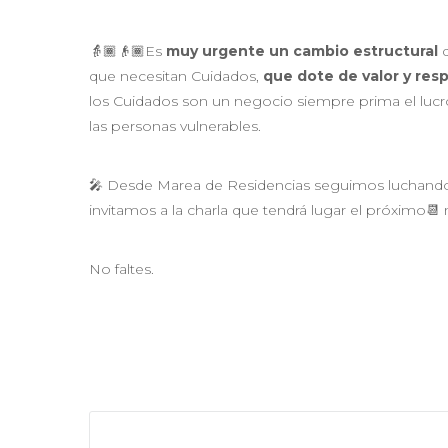
👵🏾👴🏾Es
muy urgente un cambio estructural
q
que necesitan Cuidados,
que dote de valor y res
los Cuidados son un negocio siempre prima el lucro
las personas vulnerables.
🎤 Desde Marea de Residencias seguimos luchando 
invitamos a la charla que tendrá lugar el próximo
No faltes.