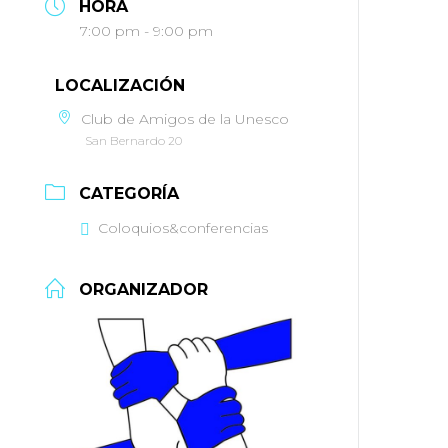
HORA
7:00 pm - 9:00 pm
LOCALIZACIÓN
Club de Amigos de la Unesco
San Bernardo 20
CATEGORÍA
Coloquios&conferencias
ORGANIZADOR