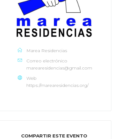
Marea Residencias
Correo electrónico
marearesidencias@gmail.com
Web
https://marearesidencias.org/
COMPARTIR ESTE EVENTO