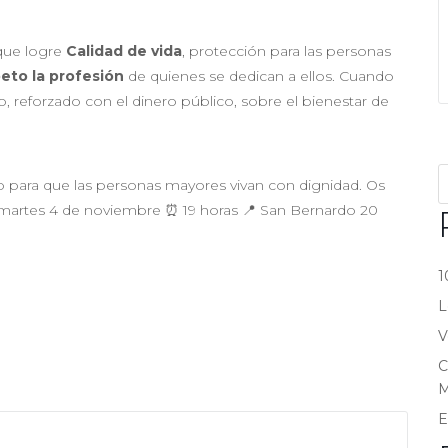
ue logre
Calidad de vida
, protección para las personas
peto la profesión
de quienes se dedican a ellos. Cuando
, reforzado con el dinero público, sobre el bienestar de
para que las personas mayores vivan con dignidad. Os
 martes 4 de noviembre ⏰ 19 horas 📍 San Bernardo 20
1
L
V
C
M
E