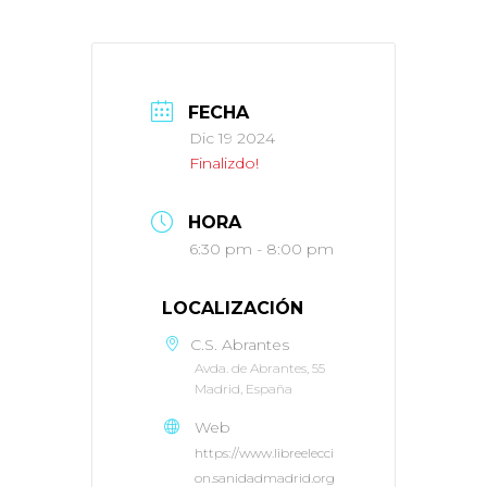
FECHA
Dic 19 2024
Finalizdo!
HORA
6:30 pm - 8:00 pm
LOCALIZACIÓN
C.S. Abrantes
Avda. de Abrantes, 55
Madrid, España
Web
https://www.libreelecci
on.sanidadmadrid.org