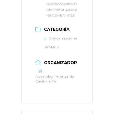
/Seleccione/CentroAte
ncionPrimaria.aspx/2
468?CS-ABRANTES
CATEGORÍA
Concentracione
s&Manis
ORGANIZADOR
Asamblea Popular de
Carabanchel