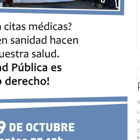
1
L
V
C
M