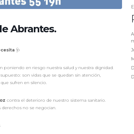
E
de Abrantes.
A
m
J
ecesita
🩺
án poniendo en riesgo nuestra salud y nuestra dignidad.
D
upuesto: son vidas que se quedan sin atención,
D
 que sufren en silencio.
voz
contra el deterioro de nuestro sistema sanitario.
s derechos no se negocian.
s