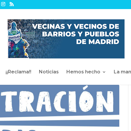
¡¡Reclama!!
Noticias
Hemos hecho
La man