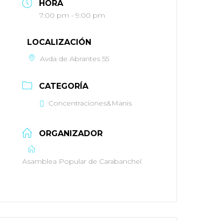
HORA
7:00 pm - 9:00 pm
LOCALIZACIÓN
Avda de Abrantes 55
CATEGORÍA
Concentraciones&Manis
ORGANIZADOR
Asamblea Popular de Carabanchel