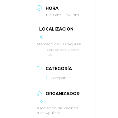
HORA
11:30 am - 1:30 pm
LOCALIZACIÓN
Mercado de Las Águilas
Calle de Blas Cabrera
125
CATEGORÍA
Campañas
ORGANIZADOR
Asociación de Vecinos
"Las Águilas"