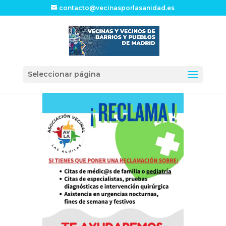
contacto@vecinasporlasanidad.es
Seleccionar página