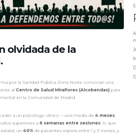
E
A
m
n olvidada de la
J
.
D
D
forma por la Sanidad Pública Zona Norte convocan una
rente al
Centro de Salud Miraflores (Alcobendas)
para
ud mental en la Comunidad de Madrid.
ceder a un psicólogo clínico —una media de
4 meses
,
rvalos superiores a
6 semanas entre sesiones
, lo que
 estatal, un
40%
de pacientes espera entre 1 y 3 meses, y