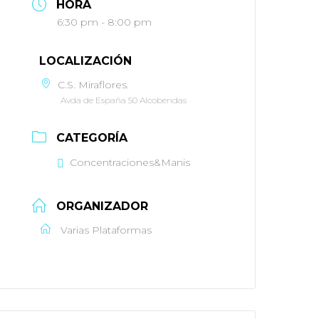
HORA
6:30 pm - 8:00 pm
LOCALIZACIÓN
C.S. Miraflores.
Avda de España 50 Alcobendas
CATEGORÍA
Concentraciones&Manis
ORGANIZADOR
Varias Plataformas