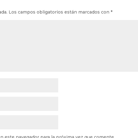
ada.
Los campos obligatorios están marcados con
*
n este navegador para la próxima vez que comente.