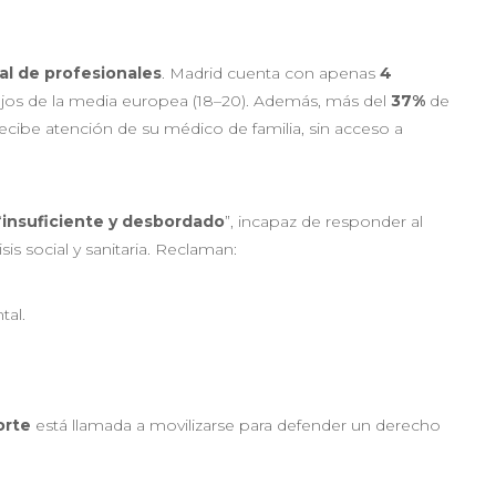
ral de profesionales
. Madrid cuenta con apenas
4
ejos de la media europea (18–20). Además, más del
37%
de
cibe atención de su médico de familia, sin acceso a
“
insuficiente y desbordado
”, incapaz de responder al
s social y sanitaria. Reclaman:
tal.
orte
está llamada a movilizarse para defender un derecho