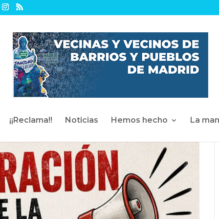
¡¡Reclama!!
Noticias
Hemos hecho
La man