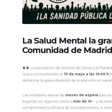
La Salud Mental la gra
Comunidad de Madrid
🧠🧠 La Asociación de Vecinos de Sanse y la Plata
nueva concentración el
19 de mayo a las 19:00 h
f
denunciar la grave situación de la atención en sal
Las entidades alertan de
meses de espera
para ac
llegando en algunos casos a
más de 10
— y de inte
compromete la eficacia de los tratamientos. A nivel