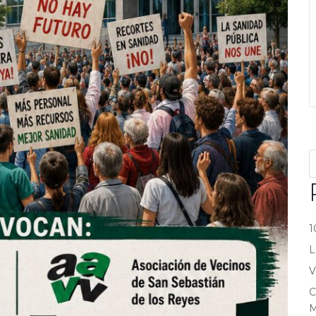
1
L
V
C
M