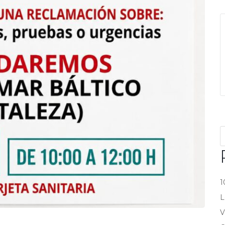
1
L
V