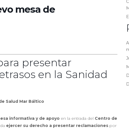
C
evo mesa de
M
E
A
m
J
para presentar
etrasos en la Sanidad
D
D
de Salud Mar Báltico
esa informativa y de apoyo
en la entrada del
Centro de
eda
ejercer su derecho a presentar reclamaciones
por