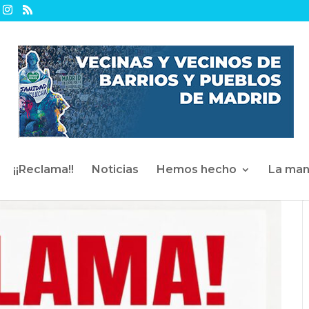
¡¡Reclama!!
Noticias
Hemos hecho
La man