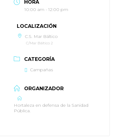
HORA
10:00 am - 12:00 pm
LOCALIZACIÓN
C.S. Mar Báltico
C/Mar Báltico 2
CATEGORÍA
Campañas
ORGANIZADOR
Hortaleza en defensa de la Sanidad
Pública.