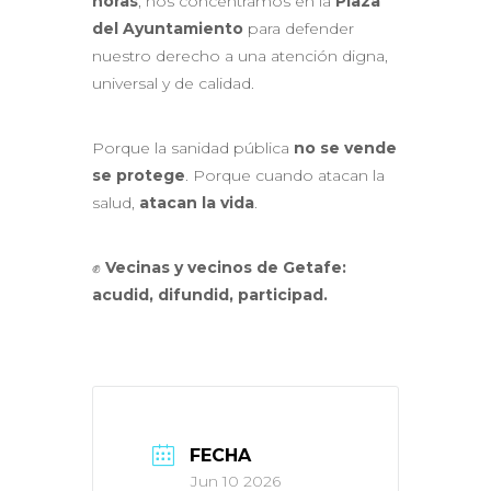
horas
, nos concentramos en la
Plaza
del Ayuntamiento
para defender
nuestro derecho a una atención digna,
universal y de calidad.
Porque la sanidad pública
no se vende
se protege
. Porque cuando atacan la
salud,
atacan la vida
.
✊
Vecinas y vecinos de Getafe:
acudid, difundid, participad.
FECHA
Jun 10 2026