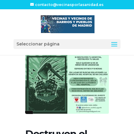
contacto@vecinasporlasanidad.es
Seleccionar página
Destruyen el