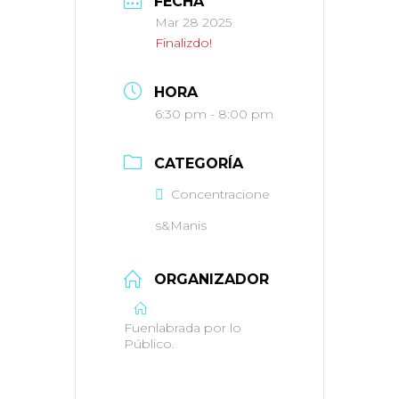
FECHA
Mar 28 2025
Finalizdo!
HORA
6:30 pm - 8:00 pm
CATEGORÍA
Concentracione
s&Manis
ORGANIZADOR
Fuenlabrada por lo
Público.