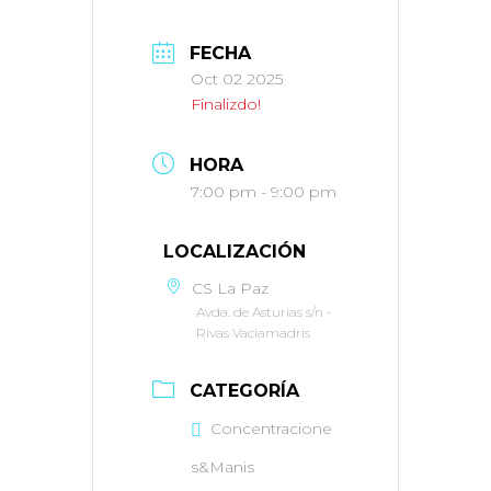
FECHA
Oct 02 2025
Finalizdo!
HORA
7:00 pm - 9:00 pm
LOCALIZACIÓN
CS La Paz
Avda. de Asturias s/n -
Rivas Vaciamadris
CATEGORÍA
Concentracione
s&Manis