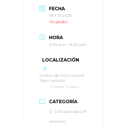
FECHA
Abr 15 2026
Finalizdo!
HORA
6:30 pm - 8:30 pm
LOCALIZACIÓN
Centro de Ocio Juvenil
Pipo Velasco
C/Avena 7 (Usera)
CATEGORÍA
Coloquios&conf
erencias