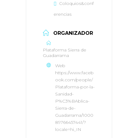
Coloquios&conf
erencias
ORGANIZADOR
Plataforma Sierra de
Guadarrama
Web
https://www.faceb
ook.com/people/
Plataforma-por-la-
Sanidad-
P%C3%BAblica-
Sierra-de-
Guadarrama/1000
89766457441/?
locale=hi_IN