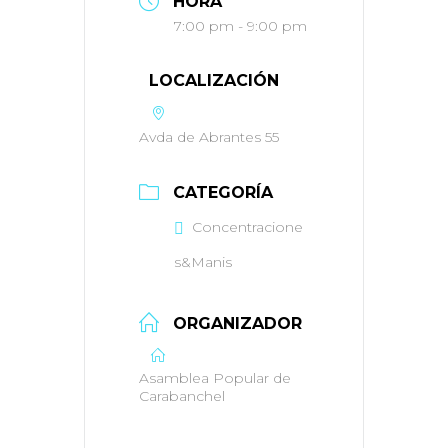
HORA
7:00 pm - 9:00 pm
LOCALIZACIÓN
Avda de Abrantes 55
CATEGORÍA
Concentracione
s&Manis
ORGANIZADOR
Asamblea Popular de
Carabanchel