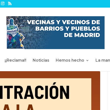
¡¡Reclama!!
Noticias
Hemos hecho
La man