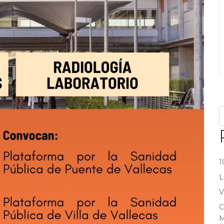
1
L
V
C
M