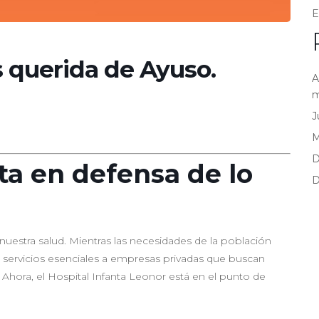
E
 querida de Ayuso.
A
m
J
D
ta en defensa de lo
D
uestra salud. Mientras las necesidades de la población
servicios esenciales a empresas privadas que buscan
Ahora, el Hospital Infanta Leonor está en el punto de