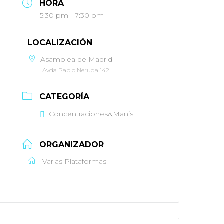
HORA
5:30 pm - 7:30 pm
LOCALIZACIÓN
Asamblea de Madrid
Avda Pablo Neruda 142
CATEGORÍA
Concentraciones&Manis
ORGANIZADOR
Varias Plataformas