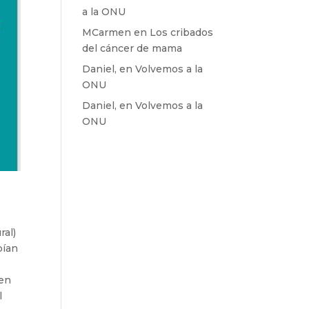
a la ONU
MCarmen
en
Los cribados
del cáncer de mama
Daniel,
en
Volvemos a la
ONU
Daniel,
en
Volvemos a la
ONU
ral)
bían
nen
l