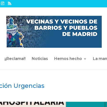
¡¡Reclama!!
Noticias
Hemos hecho
La man
ción Urgencias