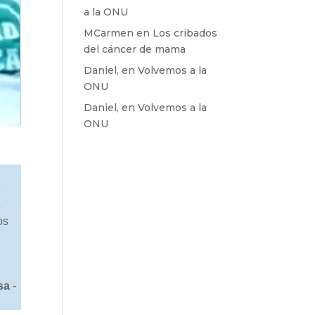
a la ONU
MCarmen
en
Los cribados
del cáncer de mama
Daniel,
en
Volvemos a la
ONU
Daniel,
en
Volvemos a la
ONU
3
s
os
sa
-