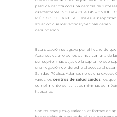
pasó de dar cita con una demora de 2 meses
directamente, NO DAR CITA DISPONIBLE 
MÉDICO DE FAMILIA. Esta es la insoportab
situación que los vecinos y vecinas vienen
denunciando.
Esta situación se agrava por el hecho de que
Abrantes es uno de los barrios con una de la
per capita
más bajas de la capital, lo que s
una negación del derecho al acceso al siste
Sanidad Pública. Además no es una excepci
varios los
centros de salud caídos
, los que
cumplimiento de las ratios mínimas de médi
habitante.
Son muchas y muy variadas las formas de a
han recibido durante todo el viaje por parte 