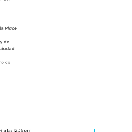
 la
Place
 y de
ciudad
tro de
4 a las 12:36 pm