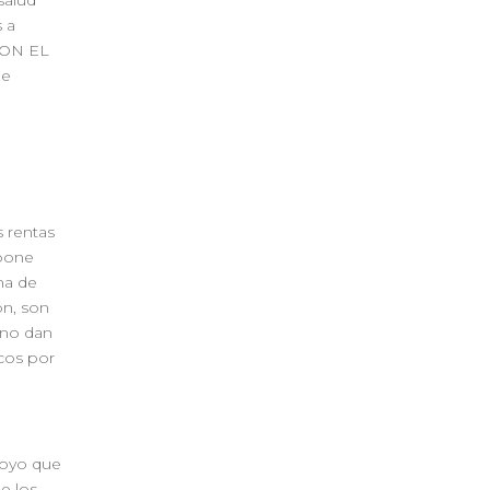
 a
CON EL
le
s rentas
upone
ma de
ón, son
 no dan
cos por
poyo que
de los