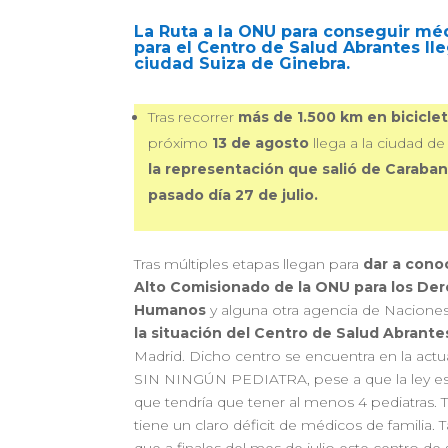
La Ruta a la ONU para conseguir mé
para el Centro de Salud Abrantes lle
ciudad Suiza de Ginebra.
Tras recorrer
más de 1.500 km en bicicle
próximo
13 de agosto
llega a la ciudad de
la representación que salió de Caraban
pasado día 27 de julio.
Tras múltiples etapas llegan para
dar a conoc
Alto Comisionado de la ONU para los De
Humanos
y alguna otra agencia de Nacione
la situación del Centro de Salud Abrante
Madrid. Dicho centro se encuentra en la actu
SIN NINGÚN PEDIATRA, pese a que la ley es
que tendría que tener al menos 4 pediatras.
tiene un claro déficit de médicos de familia. Ta
que a finales del mes de julio este centro de 