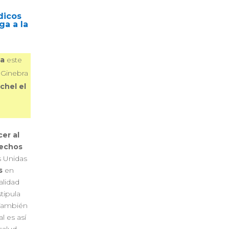
dicos
ga a la
ta
este
 Ginebra
chel el
er al
rechos
s Unidas
s
en
alidad
tipula
 También
l es así
salud