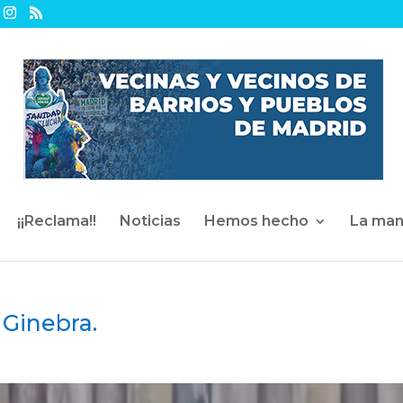
¡¡Reclama!!
Noticias
Hemos hecho
La man
 Ginebra.