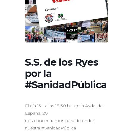
S.S. de los Ryes
por la
#SanidadPública
El día 15 – a las 18:30 h – en la Avda. de
España, 20
nos concentramos para defender
nuestra #SanidadPública