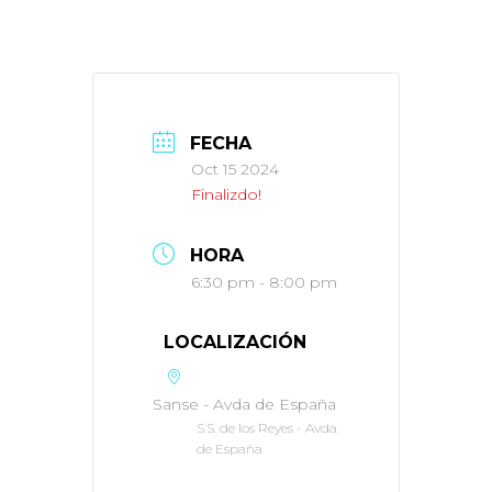
FECHA
Oct 15 2024
Finalizdo!
HORA
6:30 pm - 8:00 pm
LOCALIZACIÓN
Sanse - Avda de España
S.S. de los Reyes - Avda.
de España