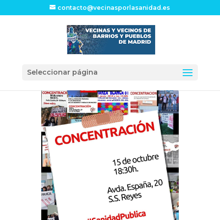
contacto@vecinasporlasanidad.es
Seleccionar página