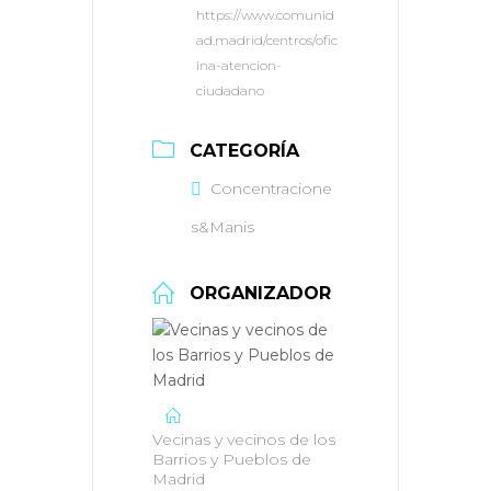
https://www.comunid
ad.madrid/centros/ofic
ina-atencion-
ciudadano
CATEGORÍA
Concentracione
s&Manis
ORGANIZADOR
Vecinas y vecinos de los
Barrios y Pueblos de
Madrid