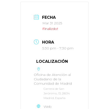
FECHA
Mar 31 2025
Finalizdo!
HORA
5:30 pm - 7:30 pm
LOCALIZACIÓN
Oficina de Atención al
Ciudadano de la
Comunidad de Madrid
Carrera de San
Jerónimo, 13; 28014
Madrid, España
Web