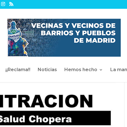
¡¡Reclama!!
Noticias
Hemos hecho
La man