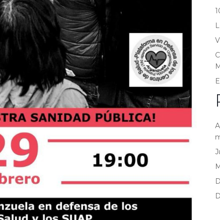
1
L
V
C
M
E
A
m
J
D
D