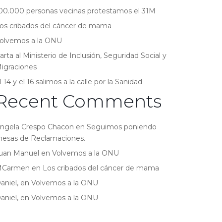
00.000 personas vecinas protestamos el 31M
os cribados del cáncer de mama
olvemos a la ONU
arta al Ministerio de Inclusión, Seguridad Social y
igraciones
l 14 y el 16 salimos a la calle por la Sanidad
Recent Comments
ngela Crespo Chacon
en
Seguimos poniendo
esas de Reclamaciones.
uan Manuel
en
Volvemos a la ONU
MCarmen
en
Los cribados del cáncer de mama
aniel,
en
Volvemos a la ONU
aniel,
en
Volvemos a la ONU