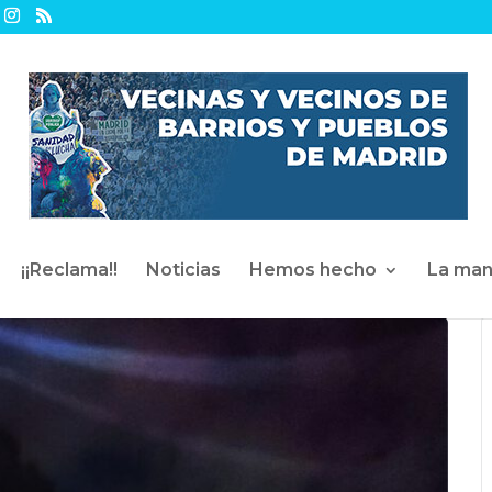
¡¡Reclama!!
Noticias
Hemos hecho
La man