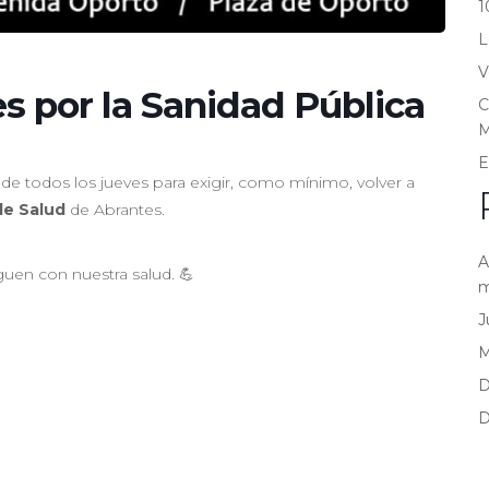
1
L
V
s por la Sanidad Pública
C
M
E
e todos los jueves para exigir, como mínimo, volver a
de Salud
de Abrantes.
A
uen con nuestra salud. 💪
m
J
D
D