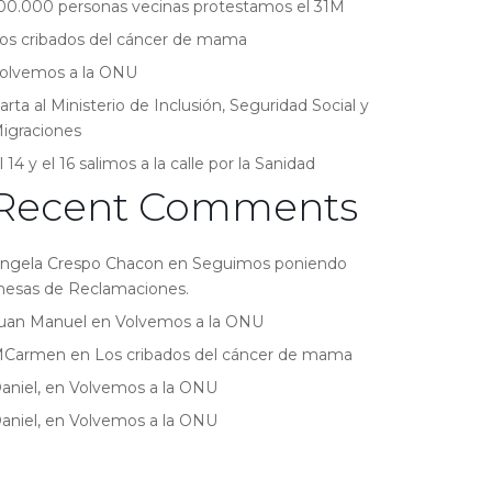
00.000 personas vecinas protestamos el 31M
os cribados del cáncer de mama
olvemos a la ONU
arta al Ministerio de Inclusión, Seguridad Social y
igraciones
l 14 y el 16 salimos a la calle por la Sanidad
Recent Comments
ngela Crespo Chacon
en
Seguimos poniendo
esas de Reclamaciones.
uan Manuel
en
Volvemos a la ONU
MCarmen
en
Los cribados del cáncer de mama
aniel,
en
Volvemos a la ONU
aniel,
en
Volvemos a la ONU