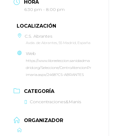
HORA
6:30 pm - 8:00 pm
LOCALIZACIÓN
C.S. Abrantes
Avda. de Abrantes, 55 Madrid, España
Web
https://www.libreeleccion.sanidadma
drid.org/Seleccione/CentroAtencionPr
imaria.aspx/2468?CS-ABRANTES
CATEGORÍA
Concentraciones&Manis
ORGANIZADOR