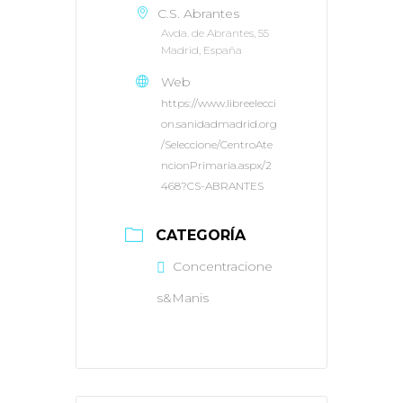
C.S. Abrantes
Avda. de Abrantes, 55
Madrid, España
Web
https://www.libreelecci
on.sanidadmadrid.org
/Seleccione/CentroAte
ncionPrimaria.aspx/2
468?CS-ABRANTES
CATEGORÍA
Concentracione
s&Manis