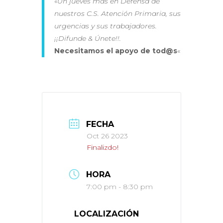
«
Un jueves más en Defensa de
nuestros C.S. Atención Primaria, sus
urgencias y sus trabajadores.
¡¡Difunde & Únete!!.
Necesitamos el apoyo de tod@s
«
FECHA
Oct 26 2023
Finalizdo!
HORA
7:00 pm - 8:30 pm
LOCALIZACIÓN