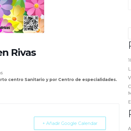
en Rivas
1
L
as
V
arto centro Sanitario y por Centro de especialidades.
C
M
E
+ Añadir Google Calendar
A