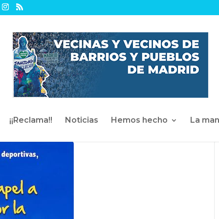
¡¡Reclama!!
Noticias
Hemos hecho
La man