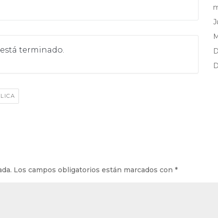
m
J
 está terminado.
D
D
LICA
ada.
Los campos obligatorios están marcados con
*