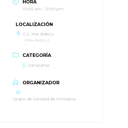
HORA
10:00 am - 12:00 pm
LOCALIZACIÓN
C.S. Mar Báltico
C/Mar Báltico 2
CATEGORÍA
Campañas
ORGANIZADOR
Grupo de Sanidad de Hortaleza