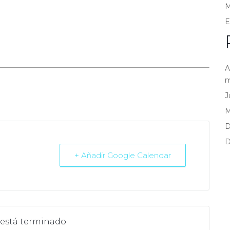
M
E
A
m
J
D
D
+ Añadir Google Calendar
 está terminado.