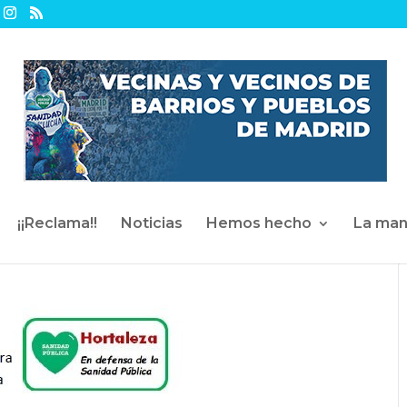
¡¡Reclama!!
Noticias
Hemos hecho
La man