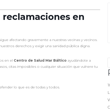
 reclamaciones en
 sigue afectando gravemente a nuestras vecinas y vecinos.
estros derechos y exigir una sanidad pública digna.
os en el
Centro de Salud Mar Báltico
ayudándote a
rasos, citas imposibles o cualquier situación que vulnere tu
1
fender lo que es de todas y todos.
L
V
C