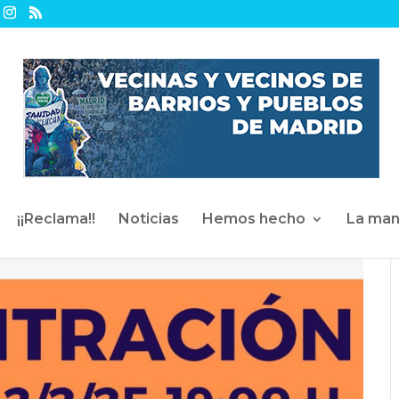
¡¡Reclama!!
Noticias
Hemos hecho
La man