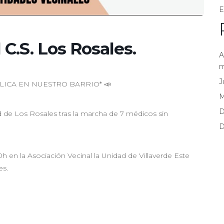
E
 C.S. Los Rosales.
A
m
J
ICA EN NUESTRO BARRIO* 📣
D
ud de Los Rosales tras la marcha de 7 médicos sin
D
0h en la Asociación Vecinal la Unidad de Villaverde Este
es.