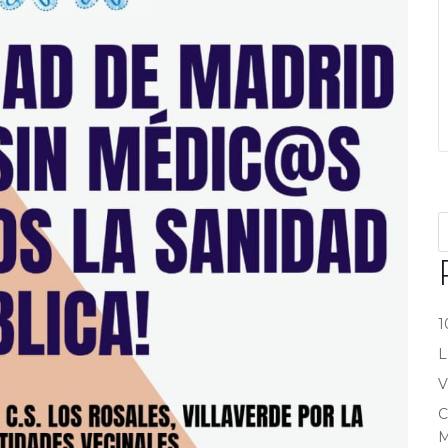
1
L
V
C
M