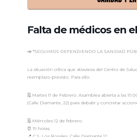
Falta de médicos en el
📣 *SEGUIMOS DEFENDIENDO LA SANIDAD PÚBL
La situación crítica que atraviesa del Centro de Sal
reemplazo previsto. Para ello:
🗓️ Martes 11 de Febrero. Asamblea abierta a las 19:0
(Calle Diamante, 22) para debatir y concretar accion
🗓️ Miércoles 12 de febrero.
⏰ 19 horas.
📍 C.S. Los Rosales. Calle Diamante 12