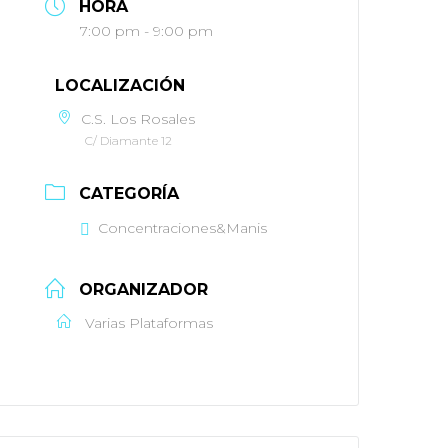
HORA
7:00 pm - 9:00 pm
LOCALIZACIÓN
C.S. Los Rosales
C/ Diamante 12
CATEGORÍA
Concentraciones&Manis
ORGANIZADOR
Varias Plataformas