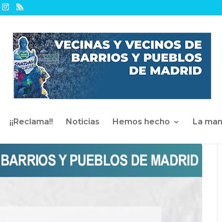
¡¡Reclama!!
Noticias
Hemos hecho
La man