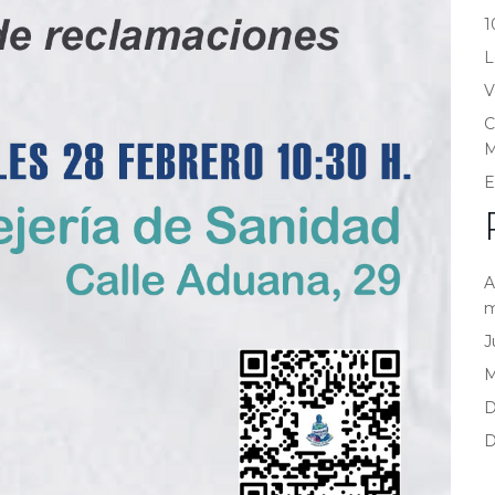
1
L
V
C
M
E
A
m
J
D
D