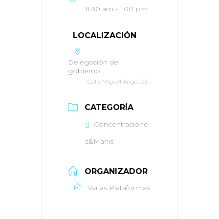
11:30 am - 1:00 pm
LOCALIZACIÓN
Delegación del
gobierno
Calle Miguel Ángel, 25
CATEGORÍA
Concentracione
s&Manis
ORGANIZADOR
Varias Plataformas