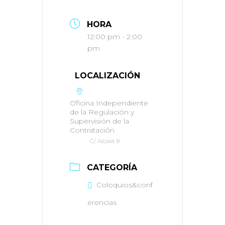
HORA
12:00 pm - 2:00
pm
LOCALIZACIÓN
Oficina Independiente
de la Regulación y
Supervisión de la
Contratación
C/ Alcalá 9
CATEGORÍA
Coloquios&conf
erencias