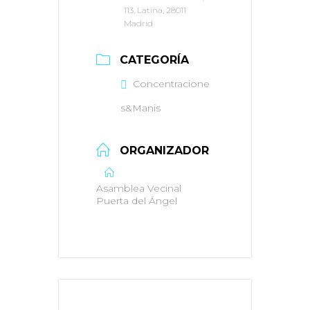
113, Latina, 28011
Madrid
CATEGORÍA
Concentracione
s&Manis
ORGANIZADOR
Asamblea Vecinal
Puerta del Ángel