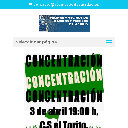
contacto@vecinasporlasanidad.es
Seleccionar página