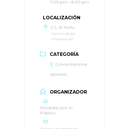
7:00 pm - 8:00 pm
LOCALIZACIÓN
C.S. El Torito
Camino de los
Vinateros 140
CATEGORÍA
Concentracione
s&Manis
ORGANIZADOR
Moratalaz por lo
Público
Correo electrónico