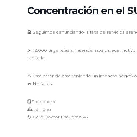
Concentración en el S
🏨 Seguimos denunciando la falta de servicios esen
✂️ 12.000 urgencias sin atender nos parece motivo 
sanitarias.
⚠️ Esta carencia esta teniendo un impacto negativ
🔥 No faltes.
🗓 9 de enero
🕰 18 horas
📭 Calle Doctor Esquerdo 45