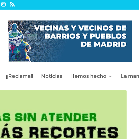
¡¡Reclama!!
Noticias
Hemos hecho
La man