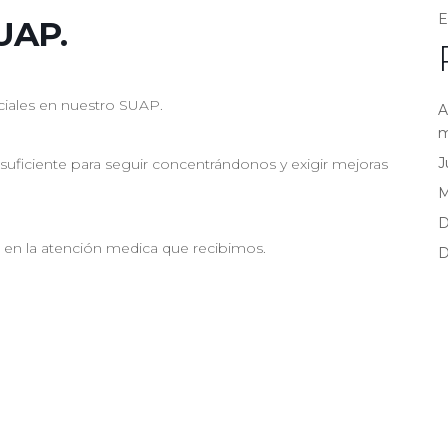
E
UAP.
ciales en nuestro SUAP.
A
m
J
suficiente para seguir concentrándonos y exigir mejoras
D
o en la atención medica que recibimos.
D