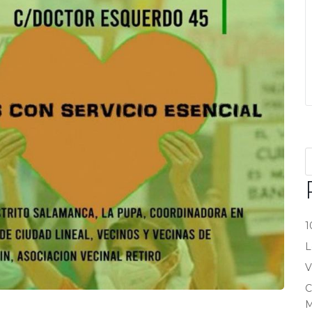
1
L
V
C
M