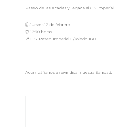
Paseo de las Acacias y llegada al C.S.Imperial
🗓️ Jueves 12 de febrero
⏰ 17:30 horas.
📍 C S. Paseo Imperial C/Toledo 180
Acompáñanos a reivindicar nuestra Sanidad.