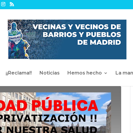
¡¡Reclama!!
Noticias
Hemos hecho
La man