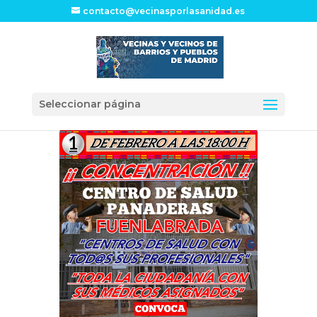
contacto@vecinasporlasanidad.es
Seleccionar página