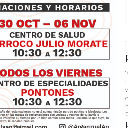
1
L
V
C
M
E