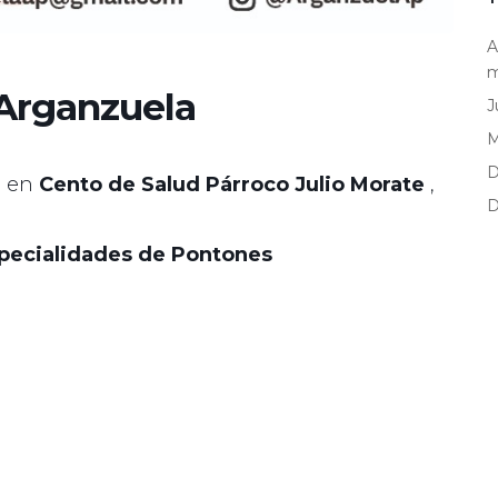
A
m
Arganzuela
J
D
, en
Cento de Salud Párroco Julio Morate
,
D
Especialidades de Pontones