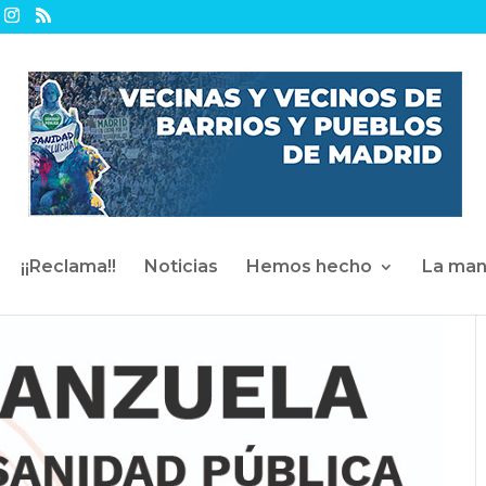
¡¡Reclama!!
Noticias
Hemos hecho
La man