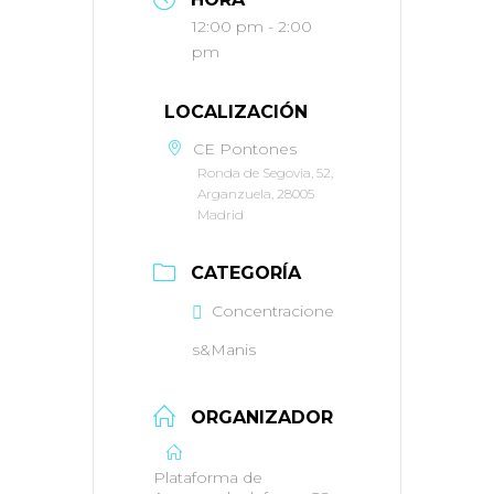
12:00 pm - 2:00
pm
LOCALIZACIÓN
CE Pontones
Ronda de Segovia, 52,
Arganzuela, 28005
Madrid
CATEGORÍA
Concentracione
s&Manis
ORGANIZADOR
Plataforma de