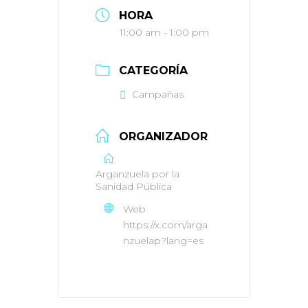
HORA
11:00 am - 1:00 pm
CATEGORÍA
Campañas
ORGANIZADOR
Arganzuela por la
Sanidad Pública
Web
https://x.com/arga
nzuelap?lang=es