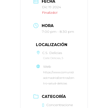
FECHA
Dic 19 2024
Finalizdo!
HORA
7:00 pm - 8:30 pm
LOCALIZACIÓN
C.S. Delicias
Calle Delicias, 5
Web
https://www.comunid
ad.madrid/centros/cen
tro-salud-delicias
CATEGORÍA
Concentracione