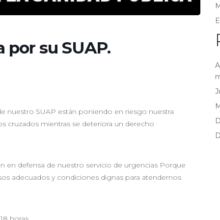
M
E
a por su SUAP.
A
m
J
o de nuestro SUAP están poniendo en riesgo nuestra
D
 cruzados mientras se deteriora un derecho
D
ión en defensa de nuestro servicio de urgencias Porque
rsos adecuados y condiciones dignas para atendernos
18 horas.