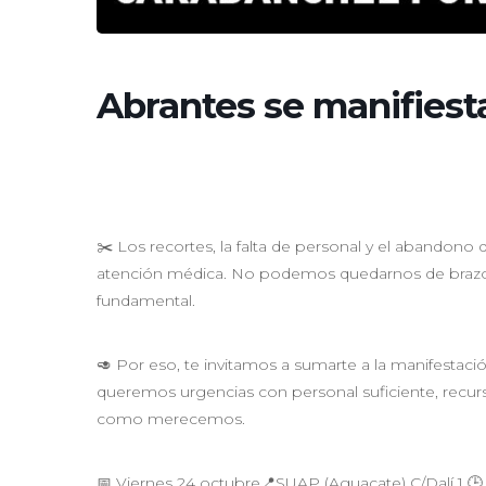
Abrantes se manifiest
✂️ Los recortes, la falta de personal y el abandon
atención médica. No podemos quedarnos de brazos
fundamental.
🥑 Por eso, te invitamos a sumarte a la manifestac
queremos urgencias con personal suficiente, recu
como merecemos.
📅 Viernes 24 octubre📍SUAP (Aguacate) C/Dalí 1 🕒 