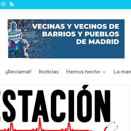
¡¡Reclama!!
Noticias
Hemos hecho
La man