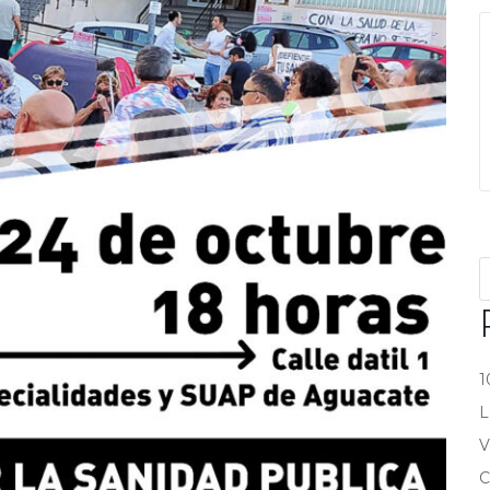
1
L
V
C