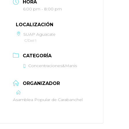
HORA
6:00 pm - 8:00 pm
LOCALIZACIÓN
SUAP Aguacate
C/Dalí 1
CATEGORÍA
Concentraciones&Manis
ORGANIZADOR
Asamblea Popular de Carabanchel