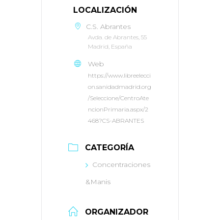
LOCALIZACIÓN
C.S. Abrantes
Avda. de Abrantes, 55
Madrid, España
Web
https://www.libreelecci
on.sanidadmadrid.org
/Seleccione/CentroAte
ncionPrimaria.aspx/2
468?CS-ABRANTES
CATEGORÍA
Concentraciones
&Manis
ORGANIZADOR